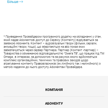
Більше
* Приведення Провайдером програмного додатку на обладнанні у стан,
який надає Абонентові доступ до Сервісу (Контенту) відбувається за
заявкою Абонента. Контент – аудіовізуальні твори (фільми, серіали,
анімаційні твори, тощо), що зберігаються на або показ яких
забезпечується через сервер Партнера. Партнер (Контент -партнер) –
Товариства з обмеженою відповідальністю “Омега ТВ”, що працює під ТМ
Omega , в інтересах, за допомогою та за рахунок якого здійснюється
комплекс організаційних, технічних та правових заходів щодо
агрегування контенту Правовласників (як лінійного так і нелінійного) з
метою надання до нього доступу Абонентам Провайдера.
КОМПАНІЯ
АБОНЕНТУ