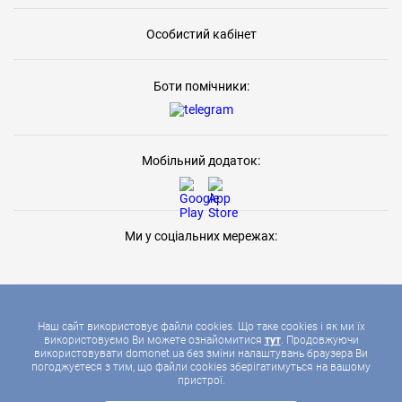
Особистий кабінет
Боти помічники:
Мобільний додаток:
Ми у соціальних мережах:
Наш сайт використовує файли cookies. Що таке cookies і як ми їх
використовуємо Ви можете ознайомитися
тут
. Продовжуючи
використовувати domonet.ua без зміни налаштувань браузера Ви
2026 © ДОМОНЕТ, УСІ ПРАВА ЗАХИЩЕНІ
погоджуєтеся з тим, що файли cookies зберігатимуться на вашому
пристрої.