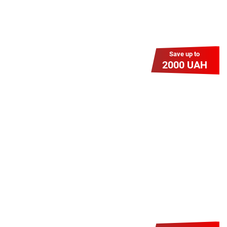
Save up to
2000 UAH
Гіга Гривня v 2.0
Мабуть, це наша наймасштабніша
акція для нових підключень!
Платіть разово за підключення, і
користуйтесь Гігабітом всього за 1
грн/міс УВЕСЬ цей рік до 01.01.2027
року!