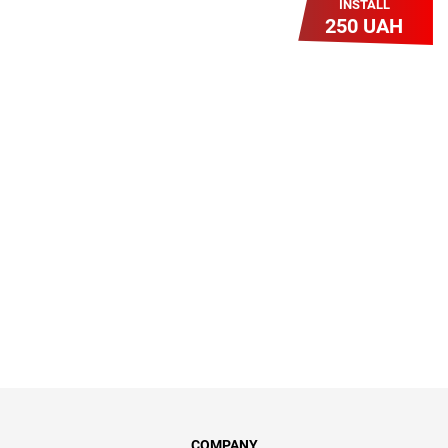
INSTALL
250 UAH
Легкий Старт
Легендарне підключення за
зниженою вартістю повертається.
Без додаткових передплат.
Пропозиція обмежена - поспішай
COMPANY