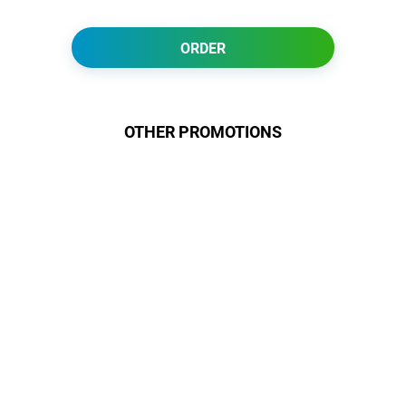
ORDER
OTHER PROMOTIONS
Даруємо УСІМ додаткові
місяці Інтернету!
Бажаєш заощадити та отримати
знижку? Оплати домашній Інтернет
наперед. Ми подаруємо тобі
додаткові місяці.