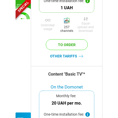
One-time installation fee:
SPECIAL
1 UAH
Equal
Unlimited
upload and
257
usage
download
channels
OTHER TARIFFS
Content "Basic TV"*
On the Domonet
network
Monthly fee:
20 UAH per mo.
One-time installation fee: