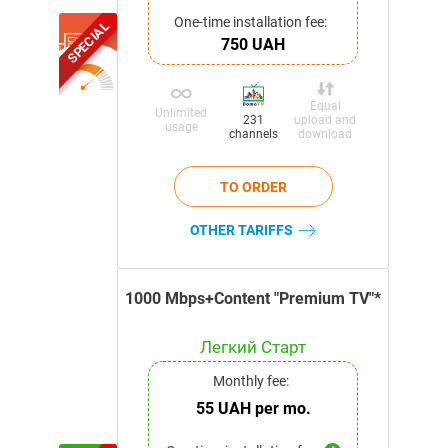
One-time installation fee:
SPECIAL
750 UAH
Equal
Unlimited
upload and
231
usage
download
channels
OTHER TARIFFS
1000 Mbps+Content "Premium TV"*
Легкий Старт
Monthly fee:
55 UAH per mo.