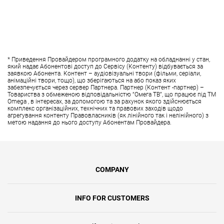
* Приведення Провайдером програмного додатку на обладнанні у стан,
який надає Абонентові доступ до Сервісу (Контенту) відбувається за
заявкою Абонента. Контент – аудіовізуальні твори (фільми, серіали,
анімаційні твори, тощо), що зберігаються на або показ яких
забезпечується через сервер Партнера. Партнер (Контент -партнер) –
Товариства з обмеженою відповідальністю “Омега ТВ”, що працює під ТМ
Omega , в інтересах, за допомогою та за рахунок якого здійснюється
комплекс організаційних, технічних та правових заходів щодо
агрегування контенту Правовласників (як лінійного так і нелінійного) з
метою надання до нього доступу Абонентам Провайдера.
COMPANY
INFO FOR CUSTOMERS