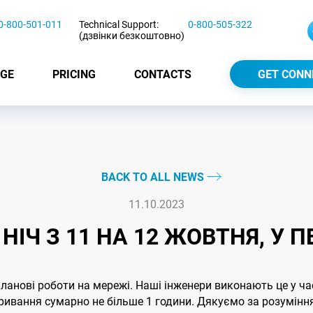
0-800-501-011
Technical Support:
0-800-505-322
(дзвінки безкоштовно)
GE
PRICING
CONTACTS
GET CONN
BACK TO ALL NEWS
11.10.2023
ІЧ З 11 НА 12 ЖОВТНЯ, У ПЕР
планові роботи на мережі. Наші інженери виконають це у ча
еривання сумарно не більше 1 години. Дякуємо за розумінн