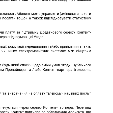
можливості, Абонент може управляти (змінювати пакети
 послуги тощо), а також відслідковувати статистику
и плату за підтримку Додаткового сервісу Контент-
ра згідно умов цієї Угоди.
ації, комутації, передавання та/або приймання знаків,
х чи інших електромагнітних системах між кінцевим
 будь-який спосіб щодо зміни умов Угоди, Публічного
ям Провайдера та / або Контент-партнера (голосове,
 та витрачання на оплату телекомунікаційних послуг
езпечується через сервер Контент-партнера. Перегляд
серверу Контент-партнера до обладнання Абонента, що