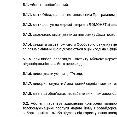
5.1.
Абонент зобов'язаний:
5.1.1.
мати Обладнання з встановленим Програмним до
5.1.2.
мати доступ до мережі Інтернет/ДОМОНЕТ зі швид
5.1.3.
своєчасно оплачувати за підтримку Додаткового 
5.1.4.
стежити за станом свого Особового рахунку і н
за всіма змінами, що відбуваються в цій Угоді на Офіц
5.1.5.
при виборі перегляду Контенту Абонент керує
відповідальність за його перегляд;
5.1.6.
виконувати умови цієї Угоди;
5.1.7.
використовувати Додатковий сервіс в межах тери
5.1.8.
має інші обов’язки, передбачені чинним законод
5.2.
Абонент гарантує здійснення контролю наявност
телекомунікаційні послуги надані йому Провайдеро
заборгованість та/або відмову від користування посл