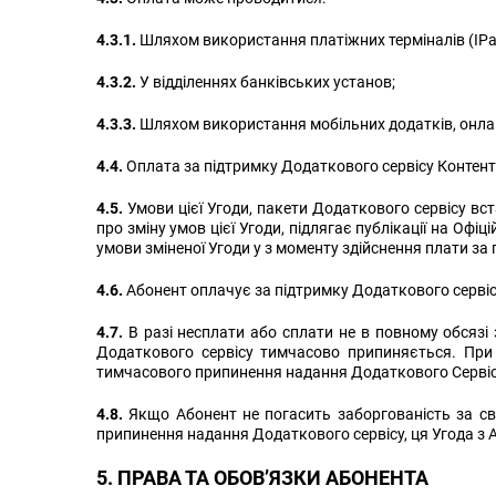
4.3.1.
Шляхом використання платіжних терміналів (IPay, E
4.3.2.
У відділеннях банківських установ;
4.3.3.
Шляхом використання мобільних додатків, онлай
4.4.
Оплата за підтримку Додаткового сервісу Контен
4.5.
Умови цієї Угоди, пакети Додаткового сервісу 
про зміну умов цієї Угоди, підлягає публікації на Оф
умови зміненої Угоди у з моменту здійснення плати за
4.6.
Абонент оплачує за підтримку Додаткового сервіс
4.7.
В разі несплати або сплати не в повному обсязі
Додаткового сервісу тимчасово припиняється. При
тимчасового припинення надання Додаткового Сервіс
4.8.
Якщо Абонент не погасить заборгованість за св
припинення надання Додаткового сервісу, ця Угода з
5. ПРАВА ТА ОБОВ’ЯЗКИ АБОНЕНТА