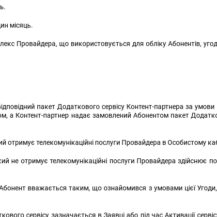
ь.
ин місяць.
екс Провайдера, що використовується для обліку Абонентів, угод 
відповідний пакет Додаткового сервісу Контент-партнера за умови
фом, а Контент-партнер надає замовлений Абонентом пакет Додатко
й отримує телекомунікаційні послуги Провайдера в Особистому каб
й не отримує телекомунікаційні послуги Провайдера здійснює по
Абонент вважається таким, що ознайомився з умовами цієї Угоди,
вого сервісу зазначається в Заявці або під час Активації сервіс