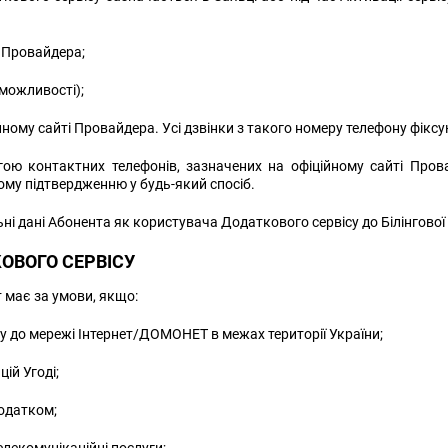
і Провайдера;
 можливості);
му сайті Провайдера. Усі дзвінки з такого номеру телефону фіксуют
ю контактних телефонів, зазначених на офіційному сайті Пров
му підтвердженню у будь-який спосіб.
і дані Абонента як користувача Додаткового сервісу до Білінгової
ОВОГО СЕРВІСУ
 має за умови, якщо:
у до мережі Інтернет/ДОМОНЕТ в межах території України;
ій Угоді;
одатком;