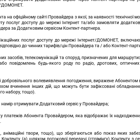
ет/ДОМОНЕТ.
та на офіційному сайті Провайдера з якої, за наявності технічної 
ту послуг доступу до мережі Інтернет
та/або замовляти додаткові
дера за Додатковим сервісом Контент-партнера.
каційних послуг доступу до мережі Інтернет/ДОМОНЕТ, включаюч
повідно до чинних тарифів/цін Провайдера та / або Контент-партне
них засобів, телекомунікацій та споруд, призначених для маршрутиз
 або повідомлень будь-якого роду по радіо, дротових, оптични
і добровільного волевиявлення погодження, виражене Абонентом в
ляхом вчинення інших дій, що можуть бути зафіксовані обладнанн
го набору, тощо).
є намір отримувати Додатковий сервіс у Провайдера;
у платежів Абонента Провайдером, яка відображає їх надходження
.
и, анімаційні твори, тощо), що зберігаються або показ яких заб
 Контенту (а) шляхом потокової передачі (стрімінгу) Контенту з 