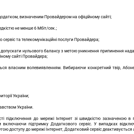
датком, визначеним Провайдером на офіційному сайті;
кістю не менше 6 Мбіт/сек.;
сервіс та телекомунікаційні послуги Провайдера;
е допускати нульового балансу з метою уникнення припинення нада
ійному сайті Провайдера;
ться власним волевиявленням. Вибираючи конкретний твір, Абон
торії України;
авством України.
і підключення до мережі Інтернет зі швидкістю зазначеною в п.
м включаючи підтримку Додаткового сервіс. У випадках відклю
угою доступу до мережі Інтернет, Додатковий сервіс деактивується