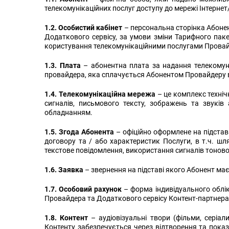
телекомунікаційних послуг доступу до мережі Інтерн
1.2. Особистий кабінет
– персональна сторінка Абонен
Додаткового сервісу,
за умови зміни Тарифного паке
користування телекомунікаційними послугами Провай
1.3. Плата
– абонентна плата за надання телекомуні
провайдера, яка сплачується Абонентом Провайдеру від
1.4. Телекомунікаційна мережа
– це комплекс техніч
сигналів, письмового тексту, зображень та звуків
обладнанням.
1.5. Згода Абонента
– офіційно оформлене на підстав
договору та / або характеристик Послуги, в т.ч. ш
текстове повідомлення, використання сигналів тоново
1.6. Заявка
– звернення на підставі якого Абонент ма
1.7. Особовий рахунок
– форма індивідуального облік
Провайдера та Додаткового сервісу Контент-партнера
1.8. Контент
– аудіовізуальні твори (фільми, серіал
Контенту забезпечується через відтворення та показ