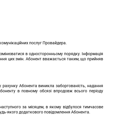
комунікаційних послуг Провайдера.
 змінюватися в односторонньому порядку. Інформація
дження цих змін. Абонент вважається таким, що прийняв
му рахунку Абонента виникла заборгованість, надання
боненту в повному обсязі впродовж всього періоду
наступного за місяцем, в якому відбулося тимчасове
будь-якого додаткового повідомлення Абонента.