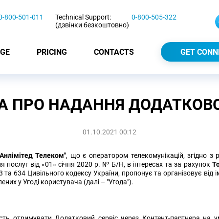
0-800-501-011
Technical Support:
0-800-505-322
(дзвінки безкоштовно)
GE
PRICING
CONTACTS
GET CONN
А ПРО НАДАННЯ ДОДАТКОВО
01.10.2021 00:12
нлімітед Телеком"
, що є оператором телекомунікацій, згідно з
я послуг від «01» січня 2020 р. № Б/Н, в інтересах та за рахунок
Т
 та 634 Цивільного кодексу України, пропонує та організовує від 
них у Угоді користувача (далі – "Угода").
сть отримувати Додатковий сервіс через Контент-партнера на ум