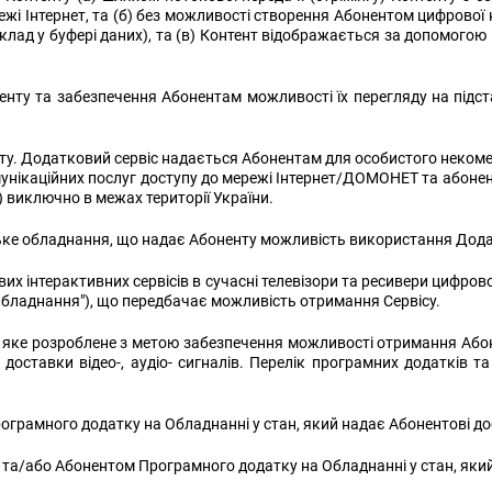
і Інтернет, та (б) без можливості створення Абонентом цифрової ко
лад у буфері даних), та (в) Контент відображається за допомогою м
нтенту та забезпечення Абонентам можливості їх перегляду на підст
нту. Додатковий сервіс надається Абонентам для особистого неком
нікаційних послуг доступу до мережі Інтернет/ДОМОНЕТ та абонент
виключно в межах території України.
ке обладнання, що надає Абоненту можливість використання Додатк
рових інтерактивних сервісів в сучасні телевізори та ресивери цифр
Обладнання"), що передбачає можливість отримання Сервісу.
 яке розроблене з метою забезпечення можливості отримання Абон
оставки відео-, аудіо- сигналів. Перелік програмних додатків та
грамного додатку на Обладнанні у стан, який надає Абонентові до
а/або Абонентом Програмного додатку на Обладнанні у стан, який