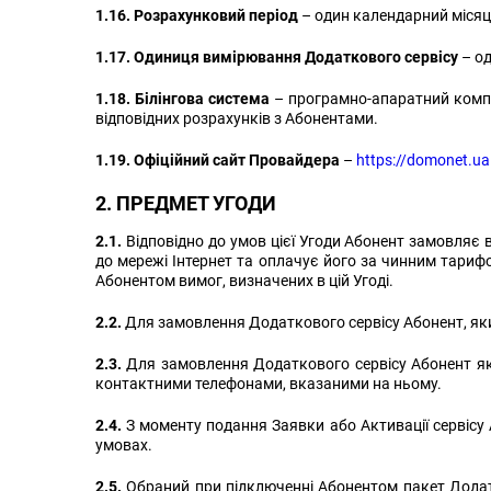
1.16. Розрахунковий період
– один календарний місяц
1.17. Одиниця вимірювання Додаткового сервісу
– од
1.18. Білінгова система
– програмно-апаратний компл
відповідних розрахунків з Абонентами.
1.19. Офіційний сайт Провайдера
–
https://domonet.ua
2. ПРЕДМЕТ УГОДИ
2.1.
Відповідно до умов цієї Угоди Абонент замовляє 
до мережі Інтернет та оплачує його за чинним тари
Абонентом вимог, визначених в цій Угоді.
2.2.
Для замовлення Додаткового сервісу Абонент, яки
2.3.
Для замовлення Додаткового сервісу Абонент яки
контактними телефонами, вказаними на ньому.
2.4.
З моменту подання Заявки або Активації сервісу 
умовах.
2.5.
Обраний при підключенні Абонентом пакет Додатко