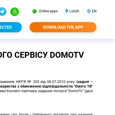
Online apps
Lutizh
EN
ECTED
DOWNLOAD THE APP
ГО СЕРВІСУ DOMOTV
 рішенням НКРЗІ № 305 від 08.07.2010 року (
надалі –
овариства з обмеженою відповідальністю "Омега ТВ"
імені Контент-партнера надання послуги "DomoTV" (далі
овах цієї Угоди і Публічного договору про надання