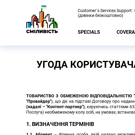
-
Customer`s Services Support:
(дзвінки безкоштовно)
SPECIALS
COVERA
УГОДА КОРИСТУВАЧ
ТОВАРИСТВО З ОБМЕЖЕНОЮ ВІДПОВІДАЛЬНІСТЮ "А
"Провайдер"
), що діє на підставі Договору про наданн
(надалі – "Контент-партнер")
, керуючись статтями 633
Послуга) необмеженому колу осіб, на умовах, встановле
1. ВИЗНАЧЕННЯ ТЕРМІНІВ
1.1. Абонент
– фізична особа, якій надано можливі