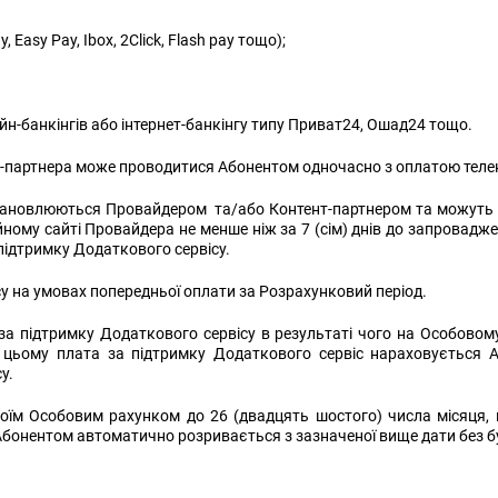
asy Pay, Ibox, 2Click, Flash pay тощо);
н-банкінгів або інтернет-банкінгу типу Приват24, Ошад24 тощо.
т-партнера може проводитися Абонентом одночасно з оплатою теле
встановлюються Провайдером та/або Контент-партнером та можуть
іційному сайті Провайдера не менше ніж за 7 (сім) днів до запрова
 підтримку Додаткового сервісу.
у на умовах попередньої оплати за Розрахунковий період.
 за підтримку Додаткового сервісу в результаті чого на Особово
 цьому плата за підтримку Додаткового сервіс нараховується А
у.
оїм Особовим рахунком до 26 (двадцять шостого) числа місяця, 
 Абонентом автоматично розривається з зазначеної вище дати без 