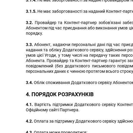
3.1.4.
Не має заборгованості за надані Провайдером те
3.1.5.
Не має заборгованості за наданий Контент-парт
3.2.
Провайдер та Контент-партнер зобов'язані забезп
Абонентом під час приєднання або виконання умов ці
порядку.
3.3.
Абонент, надаючи персональні дані під час приєд
надання та обліку Додаткового сервісу, здійснення роз
умов цієї Угоди, у тому числі на передачу таких пе
Абонента. Провайдер та Контент-партнер гарантує зах
повідомлений (без додаткового письмового повідом
персональних даних є чинною протягом всього строку 
3.4.
Облік споживання Додаткового сервісу Абонентом 
4. ПОРЯДОК РОЗРАХУНКІВ
4.1.
Вартість підтримки Додаткового сервісу Контент
Офіційному сайті Партнера.
4.2.
Оплата за підтримку Додаткового сервісу здійсню
4.3.
Оплата може проводитися: