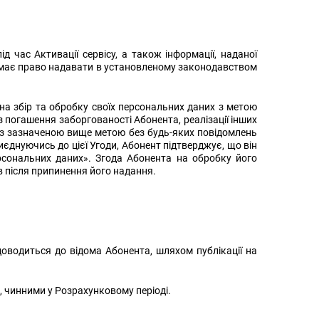
 час Активації сервісу, а також інформації, наданої
р має право надавати в установленому законодавством
 на збір та обробку своїх персональних даних з метою
 з погашення заборгованості Абонента, реалізації інших
м з зазначеною вище метою без будь-яких повідомлень
єднуючись до цієї Угоди, Абонент підтверджує, що він
рсональних даних». Згода Абонента на обробку його
в після припинення його надання.
оводиться до відома Абонента, шляхом публікації на
 чинними у Розрахунковому періоді.