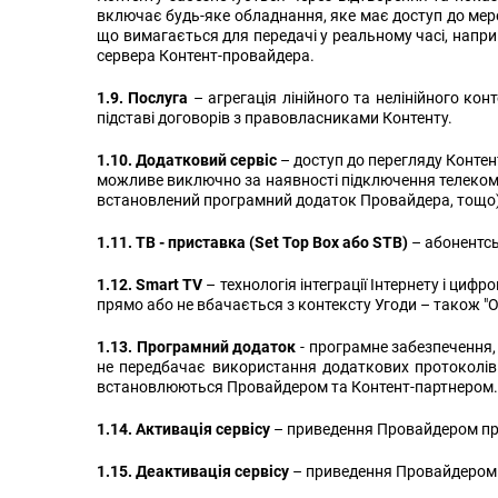
включає будь-яке обладнання, яке має доступ до мереж
що вимагається для передачі у реальному часі, наприк
сервера Контент-провайдера.
1.9. Послуга
– агрегація лінійного та нелінійного ко
підставі договорів з правовласниками Контенту.
1.10. Додатковий сервіс
– доступ до перегляду Конте
можливе виключно за наявності підключення телекому
встановлений програмний додаток Провайдера, тощо) 
1.11. ТВ - приставка (Set Top Box або STB)
– абонентсь
1.12. Smart TV
– технологія інтеграції Інтернету і циф
прямо або не вбачається з контексту Угоди – також "
1.13. Програмний додаток
- програмне забезпечення,
не передбачає використання додаткових протоколів д
встановлюються Провайдером та Контент-партнером.
1.14. Активація сервісу
– приведення Провайдером про
1.15. Деактивація сервісу
– приведення Провайдером т