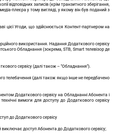
пії відповідних записів (крім транзитного зберігання,
едіа-плеєра у тому вигляді, у якому він був поданий з
аві цієї Угоди, що здійснюється Контент-партнером на
ерційного використання. Надання Додаткового сервісу
ського Обладнання (зокрема, STB, Smart телевізор де
ового сервісу (далі також – "Обладнання").
ового телебачення (далі також якщо інше не передбачено
ентом Додаткового сервісу на Обладнанні Абонента і
 технічні вимоги для доступу до Додаткового сервісу
ступ до Додаткового сервісу
 виключає доступ Абонента до Додаткового сервісу;