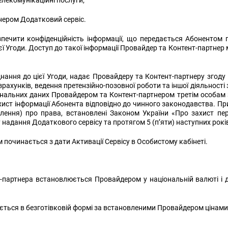
лекомунікаційні послуги;
нером Додатковий сервіс.
ечити конфіденційність інформації, що передається Абонентом під
єї Угоди. Доступ до такої інформації Провайдер та Контент-партне
нання до цієї Угоди, надає Провайдеру та Контент-партнеру згоду
рахунків, ведення претензійно-позовної роботи та іншої діяльності
рсональних даних Провайдером та Контент-партнером третім особа
ист інформації Абонента відповідно до чинного законодавства. При
лення) про права, встановлені Законом України «Про захист пе
надання Додаткового сервісу та протягом 5 (п’яти) наступних рокі
починається з дати Активації Сервісу в Особистому кабінеті.
-партнера встановлюється Провайдером у національній валюті і д
ється в безготівковій формі за встановленими Провайдером цінами,